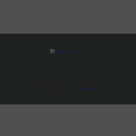
Copyright © 2026. Toate drepturile rezervate.
Site creat cu ♥ de
Veziv.ro