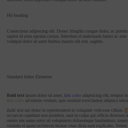
H6 heading
Consectetur adipiscing elit. Donec fringilla congue dolor, ac portti
sapien id urna egestas cursus. Interdum et malesuada fames ac ante 
volutpat dolor sit amet finibus mauris elit erat, sagittis.
Standard Inline Elements
Bold text
ipsum dolor sit amet,
link color
adipisicing elit, tempor i
link color
ad minim veniam, quis nostrud exercitation ullamco labor
Italic text
ure dolor in reprehenderit in voluptate velit esse cillum.
occaecat cupidatat non proident, sunt in culpa qui officia deserunt m
omnis iste natus error sit voluptatem doloremque laudantium, tota
veritatis et quasi architecto beatae vitae dicta sunt explicabo. Nem