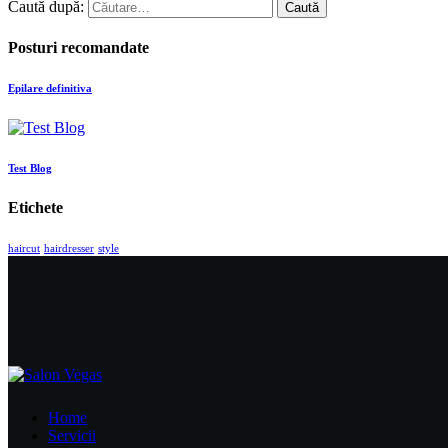
Caută după:
Posturi recomandate
Epilare definitiva
Test Blog
Etichete
haircut
hairdresser
style
Home
Servicii