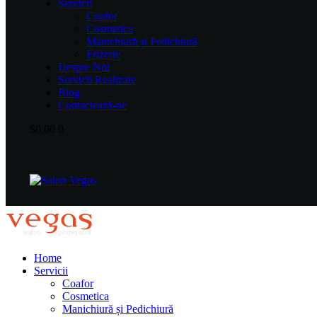
Servicii
Coafor
Cosmetica
Manichiură și Pedichiură
Frizerie
Despre Noi
Servicii Realizate
Blog
Contactează-ne
$0.00
0
Home
Servicii
Coafor
Cosmetica
Manichiură și Pedichiură