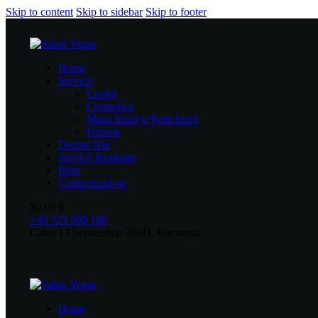
Skip to content
Skip to sidebar
Skip to footer
Home
Servicii
Coafor
Cosmetica
Manichiură și Pedichiură
Frizerie
Despre Noi
Servicii Realizate
Blog
Contactează-ne
$0.00
0
+40 723 500 100
Calea 13 Septembrie 206D, București
Home