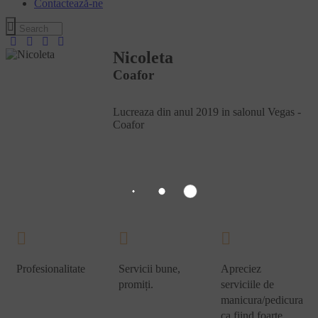
Contactează-ne
Nicoleta
Coafor
Lucreaza din anul 2019 in salonul Vegas -
Coafor
Profesionalitate
Servicii bune,
Apreciez
promiți.
serviciile de
manicura/pedicura
Marcel-
ca fiind foarte