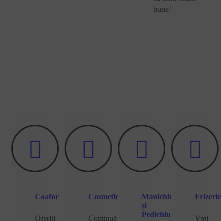
Florin
Ioan
bune!
MARIN
Silveşan
andra
radulescu
Coafor
Cosmetica
Manichiură
Frizerie
și
Pedichiură
Oferiti
Continuă
Vrei