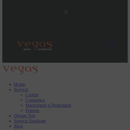
0
Home
Servicii
Coafor
Cosmetica
Manichiură și Pedichiură
Frizerie
Despre Noi
Servicii Realizate
Blog