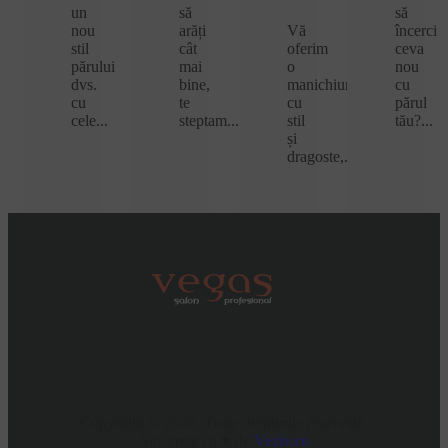
un
să
să
nou
arăți
Vă
încerci
stil
cât
oferim
ceva
părului
mai
o
nou
dvs.
bine,
manichiură
cu
cu
te
cu
părul
cele...
steptam...
stil
tău?...
și
READ MORE
READ MORE
READ
dragoste,...
READ MORE
Copyright © 2026. Toate drepturile rezervate.
Site creat cu ♥ de
Veziv.ro