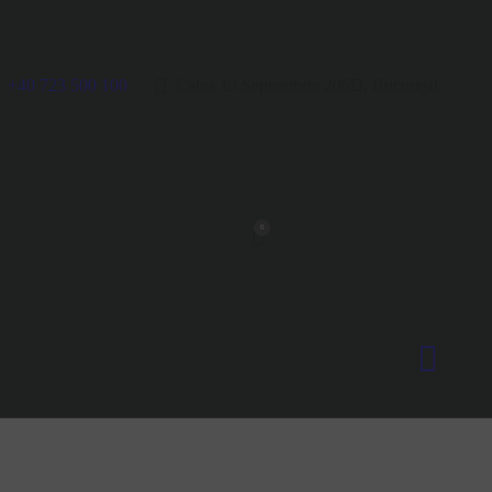
+40 723 500 100
Calea 13 Septembrie 206D, București
0